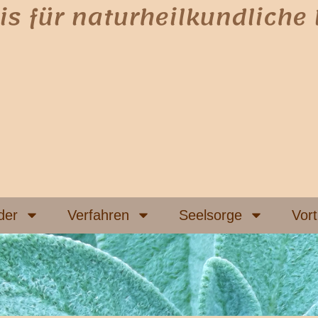
is für naturheilkundliche
der
Verfahren
Seelsorge
Vor